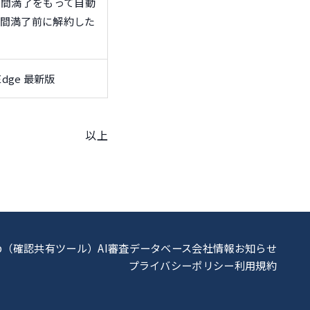
期間満了をもって自動
間満了前に解約した
Edge 最新版
以上
Clip（確認共有ツール）
AI審査データベース
会社情報
お知らせ
プライバシーポリシー
利用規約