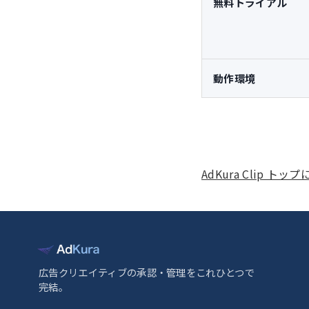
無料トライアル
動作環境
AdKura Clip トッ
広告クリエイティブの承認・管理をこれひとつで
完結。