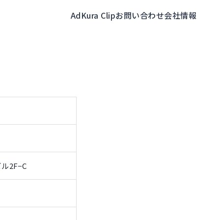
AdKura Clip
お問い合わせ
会社情報
2F−C