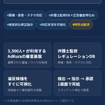
薬機・景表・ステマ対応
弁護士監修DB×広告審査特化AI
視覚的な修正指示
対応状況を可視化
特許出願済
3,500人+ が利用する
弁護士監修
AdKuraの審査基盤
レギュレーションDB
蓄積された審査ノウハウを転用
薬機・景表・ステマに対応
違反候補を
検出 → 指示 → 承認
すぐに可視化
1画面で完結
投稿後すぐ確認箇所を把握
クライアント単位で管理
※ 利用者数は2026年8月時点のAdKuraシリーズ累計です。