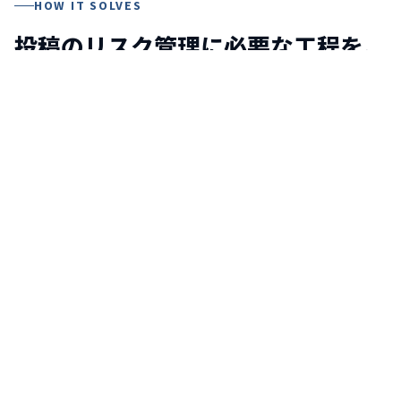
HOW IT SOLVES
投稿のリスク管理に必要な工程を、
フルクラ1つで。
投稿の取り込み、AIによる違反候補の検出、動画上での修
正指示、インフルエンサーへの共有、対応状況の管理ま
で。
インフルエンサー投稿のリスク管理に必要な6つの工
程
を、フルクラ1つでカバーします。
広告主ごとに、リスクを切り分け
クライアント別ワークスペースで、商材ごとの基準・