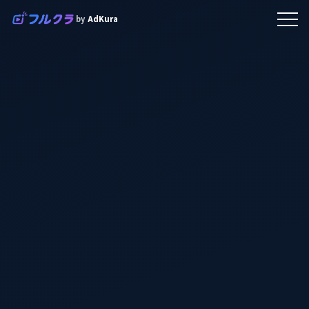
by
AdKura