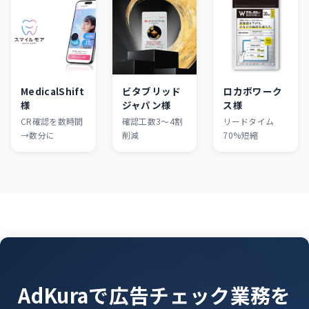
MedicalShift
ビタブリッド
ロカボワーク
様
ジャパン様
ス様
CR確認を数時間
確認工数3〜4割
リードタイム
→数分に
削減
70%短縮
AdKuraで広告チェック業務を