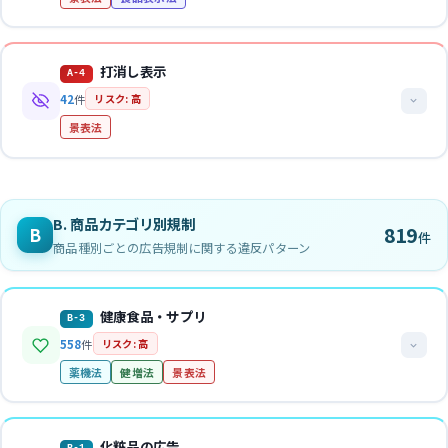
認表示、薬機法上は効能効果の保証表現として問題になります。使
判断ポイント
関連ガイドライン
用体験談は薬機法上、効能効果に関するものは原則禁止されていま
効果・性能の表示には、客観的に実証された合理的根拠（試験・
す。
比較広告GL
適正広告基準
調査データ等）が必要
法的解説
打消し表示
A-4
消費者庁から求められた場合、15日以内に根拠資料を提出しな
商品の原産地、原材料、製造方法等について事実と異なる表示を行
法的根拠
判断ポイント
42
件
リスク: 高
ければ不当表示とみなされる
うケースです。景表法上の優良誤認表示に加え、食品表示法上の表
景表法第5条第1号・第7条第2項、薬機法第66条第1項、健増法第65
No.1表示には客観的調査に基づく合理的根拠が必要
薬機法上、化粧品は56項目・医薬部外品は承認範囲内の効能効
景表法
示基準違反としても問題になります。
条
薬機法上、医薬品の効能効果について最大級の表現（最高のきき
果のみ標ぼう可能
め、売上No.1等）は禁止
法的根拠
健康食品で疾病の治療・予防効果を標ぼうすると薬機法第68条
関連ガイドライン
他社製品と比較して自社製品の効能効果が優れているとする表現
法的解説
（未承認医薬品広告）にも抵触
景表法第5条第1号、食品表示法第5条・第6条
打消し表示報告書
健康食品留意事項
適正広告基準第4の3(5)
は薬機法上も不可（誹謗広告）
強調表示に対する例外条件や制約を、消費者が見落としやすい形で
「※個人の感想です」等の打消し表示は不実証広告規制の適用を
B. 商品カテゴリ別規制
819
B
「強力な」「強い」等の表現も最大級表現に類するものとして原
関連ガイドライン
件
表示するケースです。文字サイズ、色、位置などにより打消し表示
免れない
判断ポイント
商品種別ごとの広告規制に関する違反パターン
則禁止（薬機法）
が十分に認識されない場合、強調表示のみの印象で判断されます。
食品表示基準
体験談に「個人の感想です」の打消し表示があっても、全体とし
NG表現例
て効果を保証する印象ならNG
法的根拠
判断ポイント
NG表現例
健康食品・サプリ
・「飲むだけで脂肪燃焼！」（客観的な試験データなし）→
薬機法上、医薬品等の効能効果についての使用体験談は原則認め
B-3
景表法第5条第1号・第2号
・「顧客満足度No.1」（調査根拠なし）→ 景表法
「国産」表示は主要原材料の原産地と一致している必要がある
景表法・薬機法・健増法
られない
558
件
リスク: 高
・「最高のききめ」「無類のききめ」→ 薬機法・適正広告基
アレルギー表示（特定原材料8品目）の欠落は重大な法令違反
・「空間のウイルスを99.9%除去」（実使用環境での効果が未
使用前後の写真（ビフォーアフター）は撮影条件操作による誤認
関連ガイドライン
薬機法
健増法
景表法
準
「天然」「無添加」等の表示は定義に即した根拠が必要
実証）→ 景表法
リスクが高い
打消し表示報告書
・「○○社製の製品より良く効きます！」→ 薬機法（誹謗広
栄養成分表示は原則義務表示
・「ガンに効く」「高血圧症の改善」（健康食品で疾病治療効
臨床データや実験例を例示して効能効果を広告することは原則不
告）
果）→ 薬機法第68条・健増法
可（薬機法）
法的解説
判断ポイント
・「売上げNo.1」（医薬品の場合）→ 薬機法
化粧品の広告
NG表現例