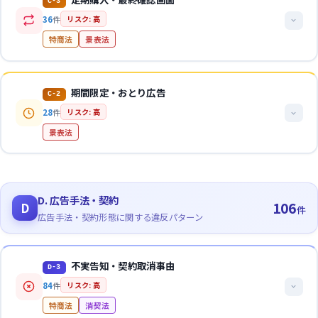
す」と正確に記載
C-3
・「アロエエキスが肌にうるおいを与えます」（配合目的を併
NG表現例
返品・解約に関する条件を消費者に不利な形で表示・運用するケー
療機器の広告に該当
この類型の事例
558件
を見る
36
件
リスク: 高
記）
関連ガイドライン
・「しみ、そばかすを防ぐ」（しばり表現「メラニンの生成を
スです。クーリングオフの妨害、返品特約の不明確な表示等が問題
美容機器でシワ改善・シミ除去を標ぼうすると未承認医療機器の
特商法
景表法
抑え」を省略）
になります。
この類型の事例
72件
を見る
二重価格表示GL
広告に該当
・「できてしまったシミ・そばかすの美白に」→ 承認範囲外
この類型の事例
89件
を見る
電子たばこで「禁煙補助の効果」は未承認医薬品の広告に該当
法的根拠
判断ポイント
・「○○型脱毛のあなたにお奨め！」→ 医薬品の効能効果
法的解説
・「まつ毛に使用できるパーマ剤」→ 承認基準外の適用部位
特商法第9条・第15条の3・第24条
「通常価格」の比較対照には過去8週間のうち4週間以上の販売
期間限定・おとり広告
C-2
NG表現例
「初回限定○○円」等と強調しつつ、定期購入契約の条件を分かり
実績が必要
28
件
リスク: 高
関連ガイドライン
・「新型インフルエンザウイルスの不活化」（マスク）→ 薬
にくく表示するケースです。2022年特商法改正により最終確認画面
メーカー希望小売価格を比較対照とする場合、実際に設定されて
OK表現例
景表法
機法第68条
における表示義務が厳格化されました。
通信販売通達
いる必要がある
・「メラニンの生成を抑え、しみ、そばかすを防ぐ」（しばり
・「鼻やのどの調子をよくする」（エッセンシャルオイル）→
セール終了後に通常価格で販売する合理的計画がない場合は不当
表現を含む完全な記載）
法的根拠
判断ポイント
薬機法第68条
表示
法的解説
・「にきびを防ぐ」（承認された効能効果の正確な記載）
・「肩や腰のコリをほぐす」（健康器具）→ 薬機法第68条
特商法第12条の6、景表法第5条第2号
通信販売では返品特約を広告に明確に表示する義務（表示がなけ
・承認された効能効果・用法用量の範囲内での情報提供
「本日限り」「残りわずか」等の緊急性を常時表示するケース（有
・「シワ構造を改善し、10年前のお肌に」（美容機器）→ 薬
D. 広告手法・契約
れば8日間返品可）
106
D
NG表現例
関連ガイドライン
件
利誤認）と、広告した条件での取引が実際には困難なケース（おと
機法第68条
訪問販売・電話勧誘販売では8日間のクーリングオフが認められ
広告手法・契約形態に関する違反パターン
・「通常価格29,980円→特別価格14,990円」（通常価格での
・「肩こり、腰痛、冷え性の気になる方に」（浴用製品）→
り広告）を統合した類型です。いずれも消費者の判断を歪める不当
特定申込みGL
る
この類型の事例
66件
を見る
販売実績なし）→ 景表法
薬機法第68条
表示です。
クーリングオフを妨げる虚偽の説明は特商法違反
・「メーカー希望小売価格50,000円のところ19,800円」（当
判断ポイント
解約条件が過度に複雑な場合は消費者契約法上の問題にもなりう
不実告知・契約取消事由
D-3
該価格が存在しない）→ 景表法
法的根拠
最終確認画面で定期購入である旨・各回代金・支払総額・解約条
る
OK表現例
84
件
リスク: 高
・「定価の60%OFF」（定価で販売した事実がない）→ 景表
景表法第5条第2号・第3号、おとり広告告示
件を明確に表示義務
・「花粉・ほこりの侵入を防ぐ」（物理的遮断の事実記載）
法
特商法
消契法
初回価格の強調と定期条件の打消し表示のバランスが問題になり
・「空間の芳香付けに」（アロマの目的範囲内）
NG表現例
関連ガイドライン