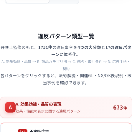
違反パターン類型一覧
弁護士監修のもと、
1751件
の違反事例を
4つの大分類
と
17の違反パタ
ーン
に体系化。
A. 効果効能・品質 → B. 商品カテゴリ別 → C. 価格・取引条件 → D. 広告手法・
契約
各パターンをクリックすると、法的解説・関連GL・NG/OK表現例・該
当事例を確認できます。
A. 効果効能・品質の表現
673
A
件
効果・性能の表示に関する違反パターン
不実証広告
A-1