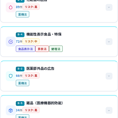
・「免疫機能を強化」「血液サラサラ」（身体機能増強の標ぼ
B-1
健康食品の体験談で疾病治療効果を暗示する表現は薬機法第68
健康食品・サプリメントにおいて医薬品的効能効果を標ぼうするケ
打消し表示は強調表示から受ける印象を打ち消す程度のものでな
う）→ 薬機法第68条
・「国産牛肉使用」（実際は外国産を国内加工）→ 景表法・
89
件
リスク: 高
条にも抵触
ースです。疾病の治療・予防効果、身体機能の増強効果の標ぼうは
ければ不当表示となる
OK表現例
食品表示法
薬機法
文字の大きさ・配置・色が強調表示と著しく異なる場合は不十分
薬機法上の未承認医薬品広告に該当し、同時に健増法上の虚偽誇大
・「天然素材100%」（合成素材が一部含有）→ 景表法
・調査会社名・調査時期・対象・方法を明記したNo.1表示
OK表現例
NG表現例
とみなされる
表示、景表法上の優良誤認にもなりえます。バイブル商法・記事風
・アレルギー物質を含むのに表示欠落 → 食品表示法
・承認効能効果を正確に記載（最大級表現なし）
・第三者機関による試験結果に基づき、試験条件・効果の範囲
動画広告では表示時間の短さも問題になる
・「3週間で-10kg達成！」（個人の感想です）← 打消し表示
広告・アフィリエイト広告による暗示的表現も対象です。
法的解説
・比較試験が実施されている場合、その結果を正確に引用
を正確に記載
が不十分 → 景表法
「※個人の感想です」は体験談の効果保証の印象を打ち消さない
機能性表示食品・特保
B-4
化粧品において認められた効能効果56項目の範囲を超えた表現を使
法的根拠
・機能性表示食品として届出済みの範囲内での効果訴求
OK表現例
・「シミもシワもすぐ消えた！」（使用体験談）→ 薬機法第
72
件
リスク: 中
用するケースです。シワの改善・美白効果・アンチエイジング等の
・承認された効能効果の範囲内での正確な記載
66条
薬機法第68条、健増法第65条、景表法第5条第1号
・原産地・原材料を正確に表示し、加工地がある場合はその旨
この類型の事例
108件
を見る
NG表現例
食品表示法
景表法
健増法
医薬品的効能効果の標ぼう、浸透部位の逸脱（角質層を超える表
・「保湿効果に満足しています」（効能効果の体験談）→ 薬
を明記
・「初回500円！」（極小文字で「4回継続が条件、総額
関連ガイドライン
現）、成分の不適切な特記表示が含まれます。
機法第66条
・食品表示基準に準拠した原材料名・アレルギー表示・栄養成
16,000円」）→ 景表法
この類型の事例
429件
を見る
・「アトピーが消えた、効き目抜群！」（健康食品の体験談）
分表示
46通知
健康食品留意事項
健増法GL
法的解説
・「全額返金保証」（別ページに「30日以内・未開封のみ」
法的根拠
医薬部外品の広告
→ 薬機法第68条
・JAS規格等の公的基準に従った「有機」「オーガニック」表
B-2
の条件）→ 景表法
機能性表示食品や特定保健用食品において、届出・許可された範囲
薬機法第66条第1項、適正広告基準第4の3(2)(3)
判断ポイント
示
66
件
リスク: 高
・「送料無料」（※一部地域を除く、が視認困難な位置に記
を超える表現や、届出表示と異なる表現を使用するケースです。機
健康食品で疾病の治療・改善・予防効果を標ぼうすると未承認医
載）→ 景表法
OK表現例
薬機法
関連ガイドライン
能性表示食品は届出表示の範囲内、特保は許可表示の範囲内に限定
薬品の広告に該当
・使用感に関する体験談（効能効果に触れないもの）：「さっ
この類型の事例
44件
を見る
されます。
56項目
適正広告基準
化粧品公正競争規約
身体機能の増強（免疫力強化、新陳代謝促進等）の標ぼうも医薬
ぱりとした使い心地です」
OK表現例
品的効能効果
法的解説
法的根拠
・体験談とともに大多数の利用者の実際の効果範囲を明示
判断ポイント
雑品（医療機器的効能）
・条件や制約を強調表示と同程度の視認性で同一視野内に表示
B-5
医薬品的な用法用量の指定（「1日2粒お飲みください」等）も
医薬部外品（薬用化粧品・育毛剤等）において、承認された効能効
・科学的試験データに基づく効果の範囲を正確に記載
食品表示法、景表法第5条第1号、健増法第65条
化粧品の効能は56項目に限定されており、範囲を超える表現は不
・動画広告では十分な表示時間を確保し、音声でも補足
34
件
リスク: 高
問題
果の範囲を超える表現や、しばり表現を省略した表示を行うケース
可
・例外条件がある場合は強調表示の直近に同等サイズで記載
体験談・バイブル商法・記事風広告による医薬品的効能効果の暗
薬機法
関連ガイドライン