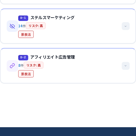
やすい
・「肌のキメを整える」（化粧品効能範囲内の美容機器）
・「返品不可」のみの記載（具体的条件が不明確）→ 特商法
おとり広告告示
解約方法が電話のみで繋がりにくい場合は違法となる可能性
OK表現例
・「筋肉のトレーニングに」（運動目的のみ）
法的解説
・「クーリングオフ期間は過ぎた」と虚偽の説明 → 特商法
2022年法改正以降、最終確認画面の表示義務が厳格化
ステルスマーケティング
・値引き前価格の販売期間・販売実績を具体的に併記した上で
D-1
・解約電話番号が繋がらない運用 → 特商法
判断ポイント
商品の品質・性能・価格等について事実と異なる説明を行い契約さ
の割引表示
14
件
リスク: 高
せるケースです。訪問販売・電話勧誘販売での再勧誘禁止違反、威
カウントダウンタイマーやリロードでリセットされる「残り○
この類型の事例
34件
を見る
・公表されているメーカー希望小売価格との正確な比較表示
NG表現例
景表法
迫・困惑による勧誘も含まれます。契約の取消事由に該当します。
個」は違反リスク極めて高い
OK表現例
・「初回500円！」（極小文字で「4回継続条件、総額16,000
同一キャンペーンを名称を変えて繰り返す行為も規制対象
・返品特約（条件・期限・費用負担）を広告・最終確認画面に
円」）→ 特商法・景表法
法的根拠
この類型の事例
52件
を見る
在庫が極端に限られている場合はその旨を明確に表示する義務
明確に表示
法的解説
・「いつでも解約可能」（実際は電話が繋がりにくい）→ 特
特商法第6条・第21条、消費者契約法第4条
アフィリエイト広告管理
広告の商品が売り切れ後に高額商品へ誘導する行為は典型的おと
・クーリングオフの条件・方法を書面で赤字・赤枠で明瞭に記
D-2
商法
広告であることを隠して口コミ・レビュー・SNS投稿等を行うケー
り広告
載
8
件
リスク: 高
・最終確認画面に定期購入の総額が未記載 → 特商法
関連ガイドライン
スです。2023年10月から景表法の不当表示として規制されていま
・解約手続きをWebからも可能にし、手順を明確に案内
景表法
す。
特商法通達
消契法4条
NG表現例
OK表現例
・「本日23:59まで！」（翌日も同じ表示が続く）→ 景表法
法的根拠
判断ポイント
この類型の事例
37件
を見る
・初回・2回目以降の価格、継続回数、支払総額を同等の視認
法的解説
（有利誤認）
景表法第5条第3号、ステルスマーケティング告示（令和5年内閣府
品質・性能・効果について客観的事実に反する説明は不実告知に
性で表示
・「残り3個」（在庫に関係なく常時同じ表示）→ 景表法（有
アフィリエイターが作成した広告内容について、広告主が管理責任
告示第19号）
該当
・解約方法・条件・期限を明記し、Webからも解約可能
利誤認）
を負うケースです。アフィリエイターの誇大表現・虚偽表現につい
消費者が断った後の再勧誘は法律で禁止
・最終確認画面で定期購入契約の全内容を一覧表示
・「月額980円〜」（来店すると高額プランしか案内しない）
関連ガイドライン
て広告主が景表法上の責任を問われます。
「今日だけの特別価格」等の威迫・困惑行為は違法
→ 景表法（おとり広告）
ステマ告示・運用基準
不実告知があった場合、消費者は契約を取り消すことができる
法的根拠
この類型の事例
36件
を見る
（取消権1年間）
景表法第5条、アフィリエイト広告GL
判断ポイント