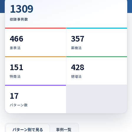
1309
収録事例数
466
357
景表法
薬機法
151
428
特商法
健増法
17
パターン数
パターン別で見る
事例一覧