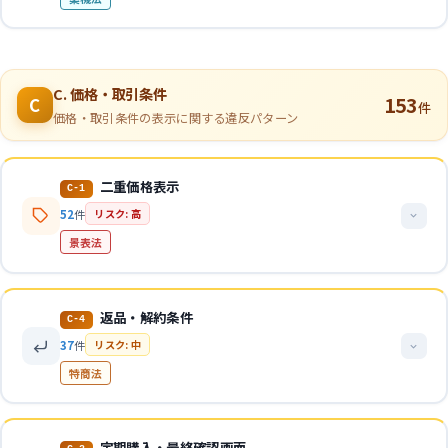
です。承認範囲外の用法用量の推奨、適用部位の逸脱も問題になり
浸透は角質層までであり「肌の奥深く」「肌の内側から」等は不
この類型の事例
50件
を見る
示も違反
ます。
機能性表示GL
可
含有成分の説明として特定疾病への効果を暗示する表現も不可
この類型の事例
42件
を見る
「エイジレス」「肌の活性化」「肌細胞の再生力を高める」等は
法的解説
法的根拠
判断ポイント
効能範囲を逸脱
マスク・アロマグッズ・健康器具・美容機器・浴用製品・電子たば
NG表現例
薬機法第66条第1項、適正広告基準第4の3(1)(4)
C. 価格・取引条件
機能性表示食品は届出された機能性表示の範囲内でのみ表示可能
153
成分を特記する場合は配合目的の併記が必要
C
件
こ等の雑貨において、医薬品・医療機器的な効能効果を標ぼうする
・「ガンに効く」「糖尿病が改善する」→ 薬機法第68条・健
特保は許可表示の文言をそのまま使用する必要がある
価格・取引条件の表示に関する違反パターン
「100％無添加」「100％ピュア」等は過度な強調として不適切
関連ガイドライン
ケースです。身体の構造・機能に影響を及ぼす効果を謳うと未承認
増法
届出・許可されていない効果を暗示する表現は不可
医薬品・医療機器の広告に該当します。
適正広告基準
・「免疫機能を強化」「血液サラサラ」→ 薬機法第68条
疾病の治療・予防を暗示する表現は食品では一切不可
NG表現例
・「1日2粒お飲みください」→ 医薬品的用法用量
二重価格表示
C-1
法的根拠
判断ポイント
・「目じりの小じわがなくなります」→ 56項目逸脱
・「体内に蓄積された脂肪の分解、燃焼、排泄」→ 薬機法第
NG表現例
52
件
リスク: 高
・「肌の奥深くへ浸透」→ 角質層を超える浸透表現
薬機法第68条
しばり表現（例：「メラニンの生成を抑え」）の省略は承認範囲
68条
・届出表示にない効果を広告で訴求 → 景表法・食品表示法
・「シミ、そばかすの除去」→ 医薬品的効能効果
景表法
外の表示に該当
・「○○の驚くべき制ガン効果！」（書籍と商品を結びつける
・「○○病の予防に」（食品で疾病予防を標ぼう）→ 健増
関連ガイドライン
・「まつ毛を育てる美容液」→ 育毛は化粧品の効能外
バイブル商法）→ 薬機法第68条
薬用化粧品の美白効能は「メラニンの生成を抑え、しみ・そばか
法・薬機法
・「エイジレス」「肌細胞の再生力を高める」→ 医薬品的効
46通知
すを防ぐ」に限定
法的解説
・特保の許可表示と異なる文言で効果を強調 → 食品表示法
能
返品・解約条件
既にできたシミ・そばかすの除去・改善は医薬部外品の承認範囲
C-4
OK表現例
判断ポイント
実際には販売実績のない「通常価格」や架空の「メーカー希望小売
外
37
件
リスク: 中
・「1日2粒を目安にお召し上がりください」（目安として記
価格」を併記し、大幅な値引きがなされているかのように消費者に
マスクで「ウイルスの不活化」等の殺菌効果を標ぼうすると未承
OK表現例
育毛剤で特定の脱毛型式への効果を標ぼうするのは医薬品の効能
OK表現例
載）
特商法
誤認させる表示手法です。有利誤認表示に該当します。
認医薬品の広告に該当
・届出された機能性表示をそのまま正確に記載
効果
・「乾燥による小ジワを目立たなくする」（効能試験済みの場
・機能性表示食品として届出済みの範囲内での機能性表示
エッセンシャルオイルで身体への効果を標ぼうすると医薬品的効
・特保の許可表示を変更なく使用
まつ毛へのパーマ剤・育毛剤の適用は承認基準外
合）
法的根拠
・食生活のバランスに関する一般的な情報提供
能効果に該当
・「届出表示：本品は○○の機能があることが報告されていま
法的解説
・「角質層のすみずみへ」（浸透部位を正確に記載）
景表法第5条第2号（有利誤認表示）
定期購入・最終確認画面
健康器具で肩こり・疲労回復・脂肪減少を標ぼうすると未承認医