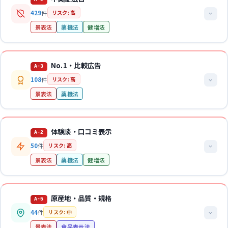
429
件
リスク: 高
景表法
薬機法
健増法
法的解説
No.1・比較広告
A-3
商品やサービスの効果・性能について「著しく優良」と示す表示を
108
件
リスク: 高
行いながら、その裏付けとなる合理的な根拠資料を提示できないケ
景表法
薬機法
ースです。景表法では15日以内の根拠資料提出を求められ、提出で
きなければ不当表示とみなされます。薬機法上は承認範囲外の効能
効果の標ぼう、健増法上は健康保持増進効果の虚偽誇大表示にも該
法的解説
体験談・口コミ表示
当しえます。
A-2
「顧客満足度No.1」「売上ランキング1位」等の表示について合理
50
件
リスク: 高
的根拠なく表示するケース、および他社製品と不当に比較して自社
法的根拠
景表法
薬機法
健増法
優位性を主張するケースです。薬機法上は最大級表現や他社製品の
景表法第5条第1号・第7条第2項、薬機法第66条・第68条、健増法第
誹謗としても問題になります。
65条
法的解説
法的根拠
原産地・品質・規格
関連ガイドライン
A-5
個人の体験談や使用前後の写真を用いて、あたかも誰にでも同様の
景表法第5条第1号、薬機法第66条第1項、適正広告基準第4の3(6)・
不実証広告GL
46通知
健康食品留意事項
44
件
リスク: 中
効果が得られるかのように表示するケースです。景表法上は優良誤
第4の9
景表法
食品表示法